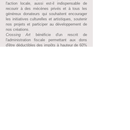
l'action locale, aussi est-il indispensable de
recourir à des mécènes privés et à tous les
généreux donateurs qui souhaitent encourager
les initiatives culturelles et artistiques, soutenir
nos projets et participer au développement de
nos créations.
Crossing Art
bénéficie d'un rescrit de
l'administration fiscale permettant aux dons
d'être déductibles des impôts à hauteur de 60%
pour les sociétés (personnes morales) et de
66% pour les particuliers (personnes
physiques). Nous délivrons un reçu à réception
du règlement.
Si vous souhaitez devenir notre mécène et
acteur de la vie culturelle de notre territoire,
envoyez votre don à l'adresse ci-dessous, le
reçu fiscal vous parviendra sous quinzaine.
Vous choisirez alors d'apparaître ou non dans la
liste de nos partenaires.
N° SIRET :
81070825500015
- RNA
W641002536